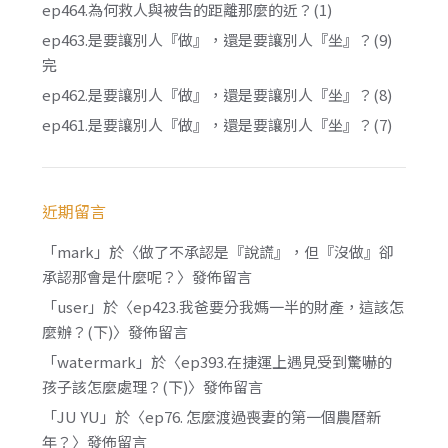
ep464.為何救人與被告的距離那麼的近？(1)
ep463.是要讓別人『做』，還是要讓別人『坐』？(9)
完
ep462.是要讓別人『做』，還是要讓別人『坐』？(8)
ep461.是要讓別人『做』，還是要讓別人『坐』？(7)
近期留言
「
mark
」於〈
做了不承認是『說謊』，但『沒做』卻
承認那會是什麼呢？
〉發佈留言
「
user
」於〈
ep423.我爸要分我媽一半的財產，這該怎
麼辦？(下)
〉發佈留言
「
watermark
」於〈
ep393.在捷運上遇見受到驚嚇的
孩子該怎麼處理？(下)
〉發佈留言
「
JU YU
」於〈
ep76. 怎麼渡過喪妻的第一個農曆新
年？
〉發佈留言