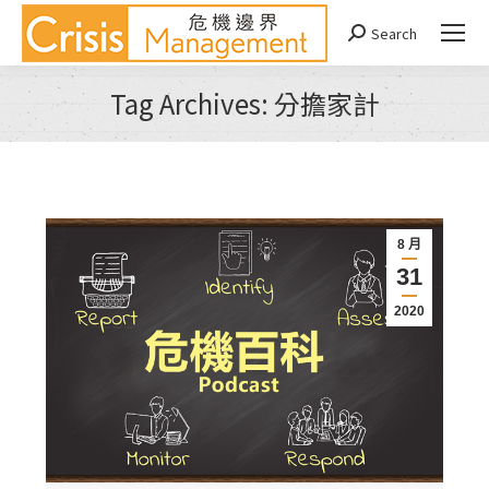
Search
Search:
Tag Archives:
分擔家計
You are here:
8 月
31
2020