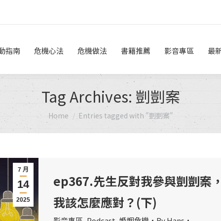
危機做法
書籍推薦
影音專區
最新消息
線上諮詢
動指南
危機心法
危機做法
書籍推薦
影音專區
最
Tag Archives:
剴剴案
You are here:
Home
Entries tagged with "剴剴案"
7 月
ep367.先生反對我參與剴剴案
14
我該怎麼應對？(下)
2025
影音專區
,
Podcast
,
婚姻危機
By
Hans