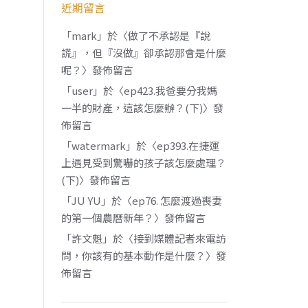
近期留言
「
mark
」於〈
做了不承認是『說
謊』，但『沒做』卻承認那會是什麼
呢？
〉發佈留言
「
user
」於〈
ep423.我爸要分我媽
一半的財產，這該怎麼辦？(下)
〉發
佈留言
「
watermark
」於〈
ep393.在捷運
上遇見受到驚嚇的孩子該怎麼處理？
(下)
〉發佈留言
「
JU YU
」於〈
ep76. 怎麼渡過喪妻
的第一個農曆新年？
〉發佈留言
「
許文魁
」於〈
接到媒體記者來電訪
問，你該有的基本動作是什麼？
〉發
佈留言