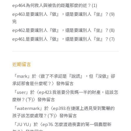
ep464.為何救人與被告的距離那麼的近？(1)
ep463.是要讓別人『做』，還是要讓別人『坐』？(9)
完
ep462.是要讓別人『做』，還是要讓別人『坐』？(8)
ep461.是要讓別人『做』，還是要讓別人『坐』？(7)
近期留言
「
mark
」於〈
做了不承認是『說謊』，但『沒做』卻
承認那會是什麼呢？
〉發佈留言
「
user
」於〈
ep423.我爸要分我媽一半的財產，這該怎
麼辦？(下)
〉發佈留言
「
watermark
」於〈
ep393.在捷運上遇見受到驚嚇的
孩子該怎麼處理？(下)
〉發佈留言
「
JU YU
」於〈
ep76. 怎麼渡過喪妻的第一個農曆新