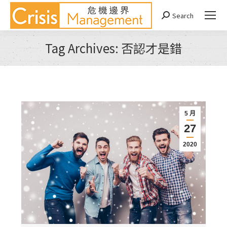
Search
Search:
Tag Archives:
否認才是錯
You are here:
5 月
27
2020