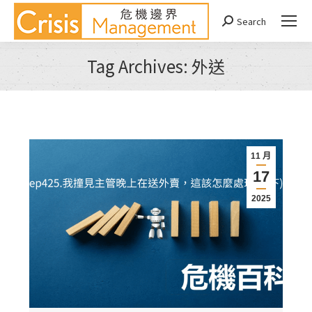
Search
Search:
Tag Archives:
外送
You are here:
11 月
17
2025