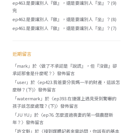
ep463.是要讓別人『做』，還是要讓別人『坐』？(9)
完
ep462.是要讓別人『做』，還是要讓別人『坐』？(8)
ep461.是要讓別人『做』，還是要讓別人『坐』？(7)
近期留言
「
mark
」於〈
做了不承認是『說謊』，但『沒做』卻
承認那會是什麼呢？
〉發佈留言
「
user
」於〈
ep423.我爸要分我媽一半的財產，這該怎
麼辦？(下)
〉發佈留言
「
watermark
」於〈
ep393.在捷運上遇見受到驚嚇的
孩子該怎麼處理？(下)
〉發佈留言
「
JU YU
」於〈
ep76. 怎麼渡過喪妻的第一個農曆新
年？
〉發佈留言
「
許文魁
」於〈
接到媒體記者來電訪問，你該有的基本