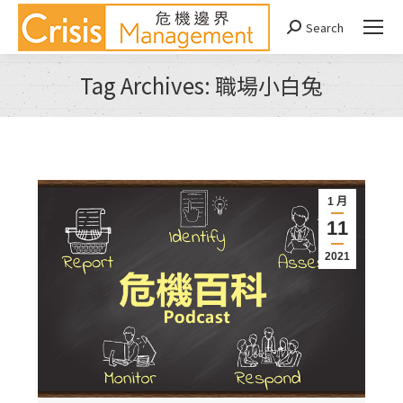
Search
Search:
Tag Archives:
職場小白兔
You are here:
1 月
11
2021