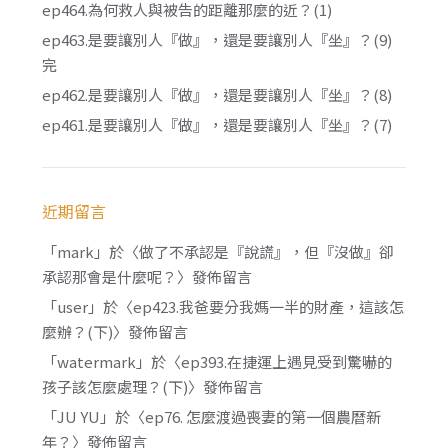
ep464.為何救人與被告的距離那麼的近？(1)
ep463.是要讓別人『做』，還是要讓別人『坐』？(9)
完
ep462.是要讓別人『做』，還是要讓別人『坐』？(8)
ep461.是要讓別人『做』，還是要讓別人『坐』？(7)
近期留言
「
mark
」於〈
做了不承認是『說謊』，但『沒做』卻
承認那會是什麼呢？
〉發佈留言
「
user
」於〈
ep423.我爸要分我媽一半的財產，這該怎
麼辦？(下)
〉發佈留言
「
watermark
」於〈
ep393.在捷運上遇見受到驚嚇的
孩子該怎麼處理？(下)
〉發佈留言
「
JU YU
」於〈
ep76. 怎麼渡過喪妻的第一個農曆新
年？
〉發佈留言