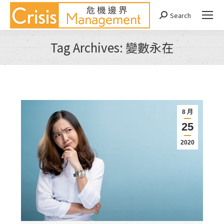
Search
Search:
Tag Archives:
變數永在
You are here:
8 月
25
2020