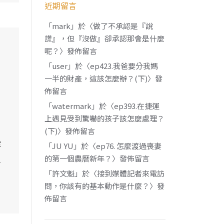
近期留言
「
mark
」於〈
做了不承認是『說
謊』，但『沒做』卻承認那會是什麼
呢？
〉發佈留言
「
user
」於〈
ep423.我爸要分我媽
一半的財產，這該怎麼辦？(下)
〉發
佈留言
「
watermark
」於〈
ep393.在捷運
上遇見受到驚嚇的孩子該怎麼處理？
(下)
〉發佈留言
容
「
JU YU
」於〈
ep76. 怎麼渡過喪妻
想
的第一個農曆新年？
〉發佈留言
「
許文魁
」於〈
接到媒體記者來電訪
問，你該有的基本動作是什麼？
〉發
佈留言