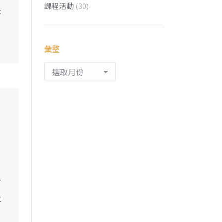
課程活動
(30)
長
彙整
彙
整
有
及