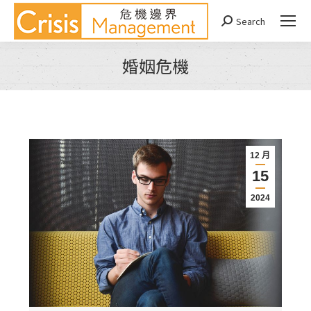
Search
Search:
婚姻危機
You are here:
12 月
15
2024