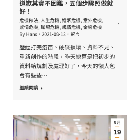
道歉其實不困難，五個步驟照做就
好！
危機做法
,
人生危機
,
婚姻危機
,
意外危機
,
感情危機
,
職場危機
,
親情危機
,
金錢危機
By
Hans
2021-08-12
留言
歷經打完疫苗、硬碟損壞、資料不見、
重新創作的階段，昨天總算是把初步的
資料給規劃及處理好了，今天的懶人包
會有些些…
繼續閱讀
5 月
19