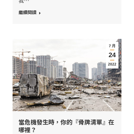
我…
繼續閱讀
7 月
24
2022
當危機發生時，你的『骨牌清單』在
哪裡？