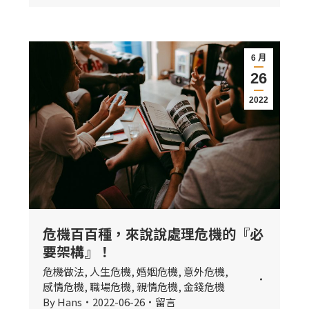
6 月
26
2022
危機百百種，來說說處理危機的『必
要架構』！
危機做法
,
人生危機
,
婚姻危機
,
意外危機
,
感情危機
,
職場危機
,
親情危機
,
金錢危機
By
Hans
2022-06-26
留言