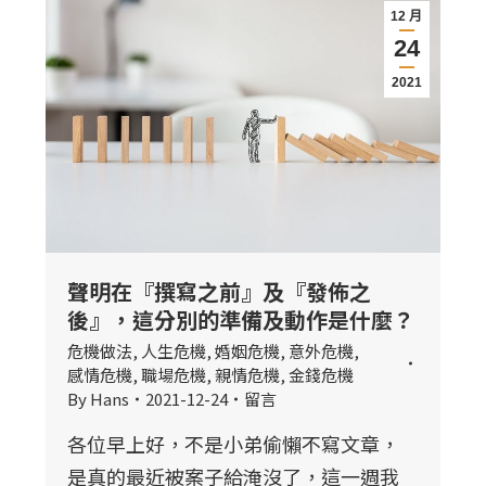
12 月
24
2021
聲明在『撰寫之前』及『發佈之
後』，這分別的準備及動作是什麼？
危機做法
,
人生危機
,
婚姻危機
,
意外危機
,
感情危機
,
職場危機
,
親情危機
,
金錢危機
By
Hans
2021-12-24
留言
各位早上好，不是小弟偷懶不寫文章，
是真的最近被案子給淹沒了，這一週我