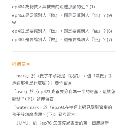
ep464.為何救人與被告的距離那麼的近？(1)
ep463.是要讓別人『做』，還是要讓別人『坐』？(9)
完
ep462.是要讓別人『做』，還是要讓別人『坐』？(8)
ep461.是要讓別人『做』，還是要讓別人『坐』？(7)
近期留言
「
mark
」於〈
做了不承認是『說謊』，但『沒做』卻
承認那會是什麼呢？
〉發佈留言
「
user
」於〈
ep423.我爸要分我媽一半的財產，這該怎
麼辦？(下)
〉發佈留言
「
watermark
」於〈
ep393.在捷運上遇見受到驚嚇的
孩子該怎麼處理？(下)
〉發佈留言
「
JU YU
」於〈
ep76. 怎麼渡過喪妻的第一個農曆新