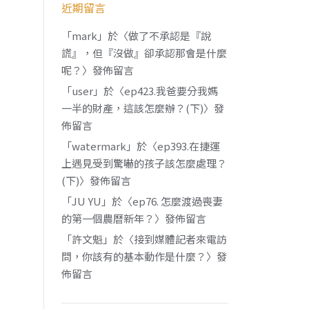
近期留言
「
mark
」於〈
做了不承認是『說
謊』，但『沒做』卻承認那會是什麼
呢？
〉發佈留言
「
user
」於〈
ep423.我爸要分我媽
一半的財產，這該怎麼辦？(下)
〉發
佈留言
「
watermark
」於〈
ep393.在捷運
上遇見受到驚嚇的孩子該怎麼處理？
(下)
〉發佈留言
「
JU YU
」於〈
ep76. 怎麼渡過喪妻
的第一個農曆新年？
〉發佈留言
「
許文魁
」於〈
接到媒體記者來電訪
問，你該有的基本動作是什麼？
〉發
佈留言