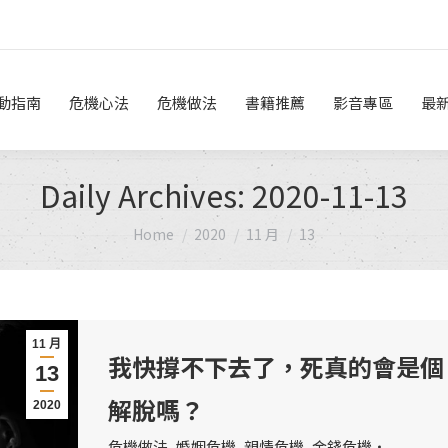
危機做法
書籍推薦
影音專區
最新消息
線上諮詢
動指南
危機心法
危機做法
書籍推薦
影音專區
最
Daily Archives:
2020-11-13
You are here:
Home
2020
11 月
13
11 月
我快撐不下去了，死真的會是個
13
解脫嗎？
2020
危機做法
,
婚姻危機
,
親情危機
,
金錢危機