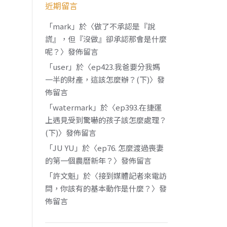
近期留言
「
mark
」於〈
做了不承認是『說
謊』，但『沒做』卻承認那會是什麼
呢？
〉發佈留言
「
user
」於〈
ep423.我爸要分我媽
一半的財產，這該怎麼辦？(下)
〉發
佈留言
「
watermark
」於〈
ep393.在捷運
上遇見受到驚嚇的孩子該怎麼處理？
(下)
〉發佈留言
「
JU YU
」於〈
ep76. 怎麼渡過喪妻
的第一個農曆新年？
〉發佈留言
「
許文魁
」於〈
接到媒體記者來電訪
問，你該有的基本動作是什麼？
〉發
佈留言