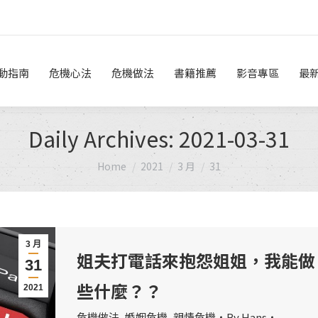
危機做法
書籍推薦
影音專區
最新消息
線上諮詢
動指南
危機心法
危機做法
書籍推薦
影音專區
最
Daily Archives:
2021-03-31
You are here:
Home
2021
3 月
31
3 月
姐夫打電話來抱怨姐姐，我能做
31
些什麼？？
2021
危機做法
,
婚姻危機
,
親情危機
By
Hans