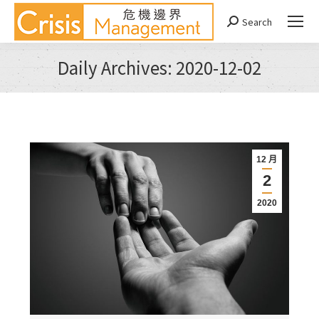
Search
Search:
Daily Archives:
2020-12-02
You are here:
12 月
2
2020