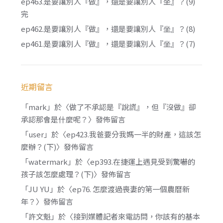
ep463.是要讓別人『做』，還是要讓別人『坐』？(9)
完
ep462.是要讓別人『做』，還是要讓別人『坐』？(8)
ep461.是要讓別人『做』，還是要讓別人『坐』？(7)
近期留言
「
mark
」於〈
做了不承認是『說謊』，但『沒做』卻
承認那會是什麼呢？
〉發佈留言
「
user
」於〈
ep423.我爸要分我媽一半的財產，這該怎
麼辦？(下)
〉發佈留言
「
watermark
」於〈
ep393.在捷運上遇見受到驚嚇的
孩子該怎麼處理？(下)
〉發佈留言
「
JU YU
」於〈
ep76. 怎麼渡過喪妻的第一個農曆新
年？
〉發佈留言
「
許文魁
」於〈
接到媒體記者來電訪問，你該有的基本