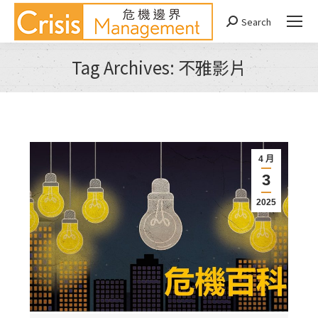
Search
Search:
Tag Archives:
不雅影片
You are here:
4 月
3
2025