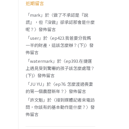
近期留言
「
mark
」於〈
做了不承認是『說
謊』，但『沒做』卻承認那會是什麼
呢？
〉發佈留言
「
user
」於〈
ep423.我爸要分我媽
一半的財產，這該怎麼辦？(下)
〉發
佈留言
「
watermark
」於〈
ep393.在捷運
上遇見受到驚嚇的孩子該怎麼處理？
(下)
〉發佈留言
「
JU YU
」於〈
ep76. 怎麼渡過喪妻
的第一個農曆新年？
〉發佈留言
「
許文魁
」於〈
接到媒體記者來電訪
問，你該有的基本動作是什麼？
〉發
佈留言