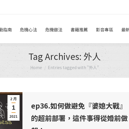
危機做法
書籍推薦
影音專區
最新消息
線上諮詢
動指南
危機心法
危機做法
書籍推薦
影音專區
最
Tag Archives:
外人
You are here:
Home
Entries tagged with "外人"
2 月
ep36.如何做避免『婆媳大戰』
1
的超前部署，這件事得從婚前做
2021