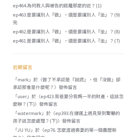
ep464.為何救人與被告的距離那麼的近？(1)
ep463.是要讓別人『做』，還是要讓別人『坐』？(9)
完
ep462.是要讓別人『做』，還是要讓別人『坐』？(8)
ep461.是要讓別人『做』，還是要讓別人『坐』？(7)
近期留言
「
mark
」於〈
做了不承認是『說謊』，但『沒做』卻
承認那會是什麼呢？
〉發佈留言
「
user
」於〈
ep423.我爸要分我媽一半的財產，這該怎
麼辦？(下)
〉發佈留言
「
watermark
」於〈
ep393.在捷運上遇見受到驚嚇的
孩子該怎麼處理？(下)
〉發佈留言
「
JU YU
」於〈
ep76. 怎麼渡過喪妻的第一個農曆新