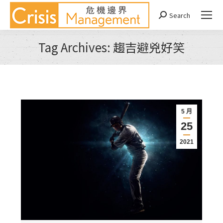
Search
Search:
Tag Archives:
趨吉避兇好笑
You are here:
5 月
25
2021