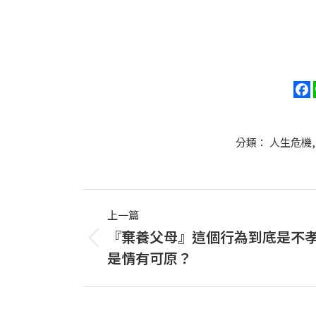
分類：
人生危機
Post
上一篇
navigation
『棄養父母』這個行為到底是不
上
是情有可原？
一
篇
文