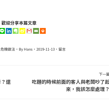
歡迎分享本篇文章
,
危機做法
By
Hans
2019-11-13
留言
下一
孝？還
吃麵的時候前面的客人與老闆吵了
下
來，我該怎麼處理
一
篇
文