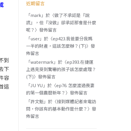
近期留言
成
「
mark
」於〈
做了不承認是『說
謊』，但『沒做』卻承認那會是什麼
呢？
〉發佈留言
「
user
」於〈
ep423.我爸要分我媽
一半的財產，這該怎麼辦？(下)
〉發
佈留言
不到
「
watermark
」於〈
ep393.在捷運
去下
上遇見受到驚嚇的孩子該怎麼處理？
(下)
〉發佈留言
件容
「
JU YU
」於〈
ep76. 怎麼渡過喪妻
首這
的第一個農曆新年？
〉發佈留言
「
許文魁
」於〈
接到媒體記者來電訪
問，你該有的基本動作是什麼？
〉發
佈留言