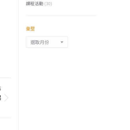
課程活動
(30)
彙整
彙
整
篇
起
？