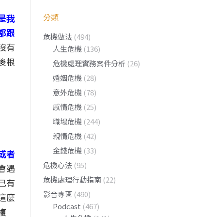
分類
是我
都跟
危機做法
(494)
沒有
人生危機
(136)
後根
危機處理實務案件分析
(26)
婚姻危機
(28)
意外危機
(78)
感情危機
(25)
職場危機
(244)
親情危機
(42)
金錢危機
(33)
或者
危機心法
(95)
會遇
危機處理行動指南
(22)
己有
影音專區
(490)
這麼
Podcast
(467)
複