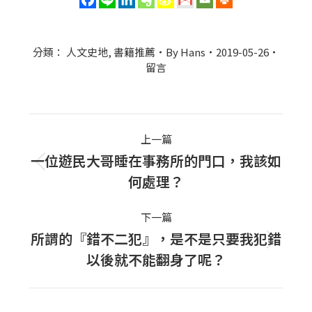
分類：
人文史地
,
書籍推薦
By
Hans
2019-05-26
留言
Post
上一篇
navigation
一位遊民大哥睡在事務所的門口，我該如
上
何處理？
一
篇
下一篇
文
所謂的『錯不二犯』，是不是只要我犯錯
下
章：
以後就不能翻身了呢？
一
篇
文