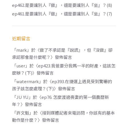
ep462.是要讓別人『做』，還是要讓別人『坐』？(8)
ep461.是要讓別人『做』，還是要讓別人『坐』？(7)
近期留言
「
mark
」於〈
做了不承認是『說謊』，但『沒做』卻
承認那會是什麼呢？
〉發佈留言
「
user
」於〈
ep423.我爸要分我媽一半的財產，這該怎
麼辦？(下)
〉發佈留言
「
watermark
」於〈
ep393.在捷運上遇見受到驚嚇的
孩子該怎麼處理？(下)
〉發佈留言
「
JU YU
」於〈
ep76. 怎麼渡過喪妻的第一個農曆新
年？
〉發佈留言
「
許文魁
」於〈
接到媒體記者來電訪問，你該有的基本
動作是什麼？
〉發佈留言