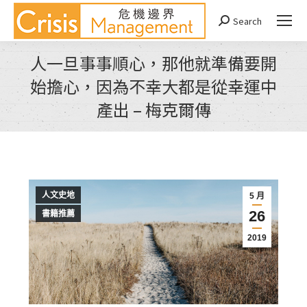
Search
Search:
人一旦事事順心，那他就準備要開
始擔心，因為不幸大都是從幸運中
產出 – 梅克爾傳
You are here:
人文史地
5 月
26
書籍推薦
2019