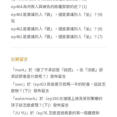
ep464.為何救人與被告的距離那麼的近？(1)
ep463.是要讓別人『做』，還是要讓別人『坐』？(9)
完
ep462.是要讓別人『做』，還是要讓別人『坐』？(8)
ep461.是要讓別人『做』，還是要讓別人『坐』？(7)
近期留言
「
mark
」於〈
做了不承認是『說謊』，但『沒做』卻
承認那會是什麼呢？
〉發佈留言
「
user
」於〈
ep423.我爸要分我媽一半的財產，這該怎
麼辦？(下)
〉發佈留言
「
watermark
」於〈
ep393.在捷運上遇見受到驚嚇的
孩子該怎麼處理？(下)
〉發佈留言
「
JU YU
」於〈
ep76. 怎麼渡過喪妻的第一個農曆新