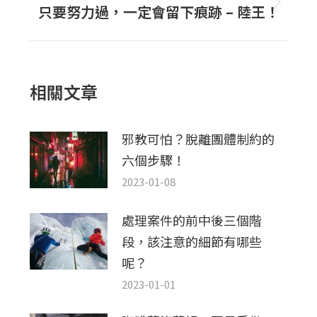
文
只要努力過，一定會留下痕跡 – 陸王！
下
章：
一
篇
文
相關文章
章：
邪教可怕？脫離團體制約的
六個步驟！
2023-01-08
處理案件的前中後三個階
段，該注意的細節有哪些
呢？
2023-01-01