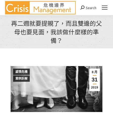
Search
Search:
再二週就要提親了，而且雙邊的父
母也要見面，我該做什麼樣的準
備？
You are here:
感情危機
8 月
31
案例拆解
2019