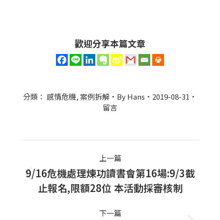
歡迎分享本篇文章
分類：
感情危機
,
案例拆解
By
Hans
2019-08-31
留言
Post
上一篇
navigation
9/16危機處理煉功讀書會第16場:9/3截
上
止報名,限額28位 本活動採審核制
一
篇
下一篇