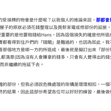
my的受損標的物會是什麼呢？以我個人的推論來說，
那都會
回復屋子的原狀必須花錢整理以及買新家電或修部份的設施
更重要的是他要賠錢給Hans，因為這個損失的確是他所造
實都看得到住戶們的『錢關』是難過的，也因為如此，我
看那個地方是哪一方的所造成，最後就是擬訂出來『部份
人都滿意(因為沒有人會嫌拿的錢多，只會有人覺得出的錢
，而非繼續的拖延下去。
難的部份，但我必須說危機處理的架構是環環相扣，一個
終的結果，因此這部份希望各位可以好好的練習，最後做