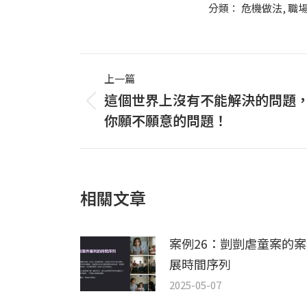
分類：
危機做法
,
職
Post
上一篇
navigation
這個世界上沒有不能解決的問題
上
你願不願意的問題！
一
篇
文
章：
相關文章
案例26：剴剴虐童案的
展時間序列
2025-05-07