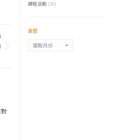
課程活動
(30)
彙整
篇
彙
內
整
？
應對