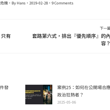
場危機
By
Hans
2019-02-28
9 Comments
下一
，只有
套路第六式，排出『優先順序』的
下
容
一
篇
文
章：
案件發
案例25：如何在公開場合
政治狂熱者？
2025-05-06