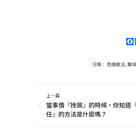
分類：
危機做法
,
職
Post
上一篇
navigation
當事情『挫屎』的時候，你知道
上
任』的方法是什麼嗎？
一
篇