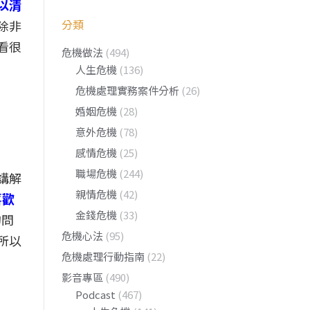
以清
分類
除非
看很
危機做法
(494)
人生危機
(136)
危機處理實務案件分析
(26)
婚姻危機
(28)
意外危機
(78)
感情危機
(25)
職場危機
(244)
講解
親情危機
(42)
喜歡
金錢危機
(33)
的問
危機心法
(95)
所以
危機處理行動指南
(22)
影音專區
(490)
Podcast
(467)