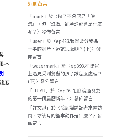
近期留言
「
mark
」於〈
做了不承認是『說
謊』，但『沒做』卻承認那會是什麼
呢？
〉發佈留言
「
user
」於〈
ep423.我爸要分我媽
一半的財產，這該怎麼辦？(下)
〉發
各
佈留言
果不
「
watermark
」於〈
ep393.在捷運
明
，
上遇見受到驚嚇的孩子該怎麼處理？
(下)
〉發佈留言
態度
「
JU YU
」於〈
ep76. 怎麼渡過喪妻
的第一個農曆新年？
〉發佈留言
「
許文魁
」於〈
接到媒體記者來電訪
問，你該有的基本動作是什麼？
〉發
佈留言