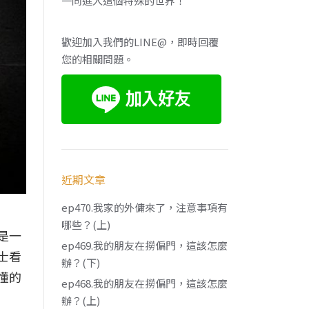
一同進入這個特殊的世界！
歡迎加入我們的LINE@，即時回覆
您的相關問題。
近期文章
ep470.我家的外傭來了，注意事項有
哪些？(上)
是一
ep469.我的朋友在撈偏門，這該怎麼
士看
辦？(下)
懂的
ep468.我的朋友在撈偏門，這該怎麼
辦？(上)