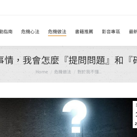
危機做法
書籍推薦
影音專區
最新消息
線上諮詢
動指南
危機心法
危機做法
書籍推薦
影音專區
最
事情，我會怎麼『提問問題』和『
You are here:
Home
危機做法
對於我不懂...