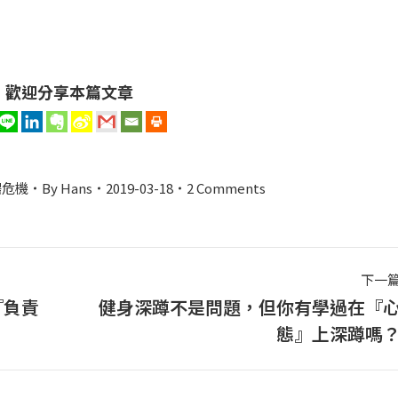
歡迎分享本篇文章
場危機
By
Hans
2019-03-18
2 Comments
下一
『負責
健身深蹲不是問題，但你有學過在『
下
態』上深蹲嗎
一
篇