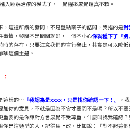
就進入睡眠治療的模式了，一覺醒來感覺還真不賴。
事，這裡所謂的發問，不是盤點案子的詰問，我指的是
對
件事情，發問不是問問就好，一個不小心
你就種下了『別
時時的存在，只要注意我們的言行舉止，其實是可以降低
聊聊這個主題。
』：
是這樣的…
『我認為是xxxx，只是找你確認一下！』
，我
要加你的意見，不就是因為不會才要問不是嗎？所以不要
更重要的是你讓對方會感覺不受尊重，什麼叫找我確認？
果你是這類型的人，記得馬上改，比如說：『對不起這個