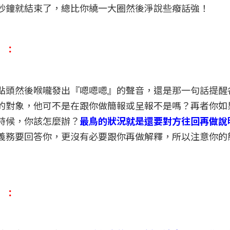
秒鐘就結束了，總比你繞一大圈然後淨說些癈話強！
』：
點頭然後喉嚨發出『嗯嗯嗯』的聲音，還是那一句話提醒
的對象，他可不是在跟你做簡報或呈報不是嗎？再者你如
時候，你該怎麼辦？
最鳥的狀況就是還要對方往回再做說
義務要回答你，更沒有必要跟你再做解釋，所以注意你的
』：