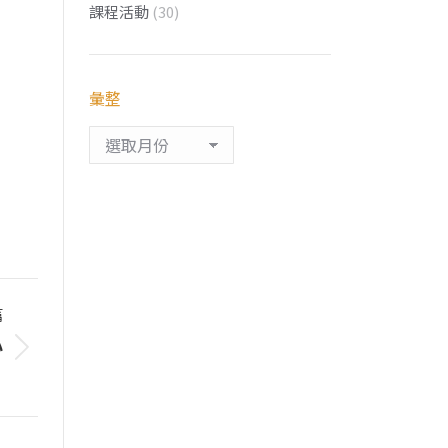
課程活動
(30)
彙整
彙
整
篇
心
？