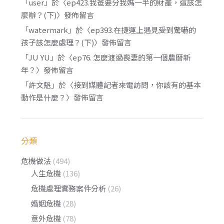
「
user
」於〈
ep423.我爸要分我媽一半的財產，這該怎
麼辦？(下)
〉發佈留言
「
watermark
」於〈
ep393.在捷運上遇見受到驚嚇的
孩子該怎麼處理？(下)
〉發佈留言
「
JU YU
」於〈
ep76. 怎麼渡過喪妻的第一個農曆新
年？
〉發佈留言
「
許文魁
」於〈
接到媒體記者來電訪問，你該有的基本
動作是什麼？
〉發佈留言
分類
危機做法
(494)
人生危機
(136)
危機處理實務案件分析
(26)
婚姻危機
(28)
意外危機
(78)