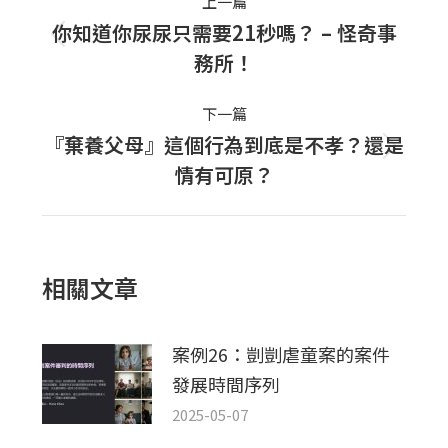
上一篇
navigation
你知道你尿尿只需要21秒嗎？ – 怪奇事
上
務所！
一
篇
下一篇
文
『棄養父母』這個行為到底是不孝？還是
下
章：
情有可原？
一
篇
文
章：
相關文章
案例26：剴剴虐童案的案件
發展時間序列
2025-05-07