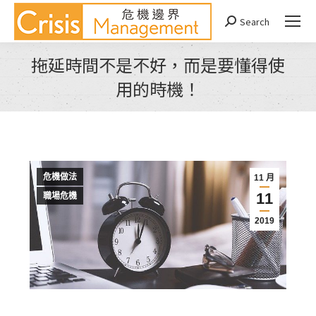
Search
Search:
拖延時間不是不好，而是要懂得使
用的時機！
You are here:
危機做法
11 月
11
職場危機
2019