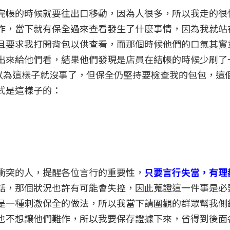
完帳的時候就要往出口移動，因為人很多，所以我走的很
作，當下就有保全過來查看發生了什麼事情，因為我就站
且要求我打開背包以供查看，而那個時候他們的口氣其實
出來給他們看，結果他們發現是店員在結帳的時候少刷了
來以為這樣子就沒事了，但保全仍堅持要檢查我的包包，這
式是這樣子的：
衝突的人，提醒各位言行的重要性，
只要言行失當，有理
話，那個狀況也許有可能會失控，因此蒐證這一件事是必
是一種剌激保全的做法，所以我當下請圍觀的群眾幫我側
也不想讓他們難作，所以我要保存證據下來，省得到後面