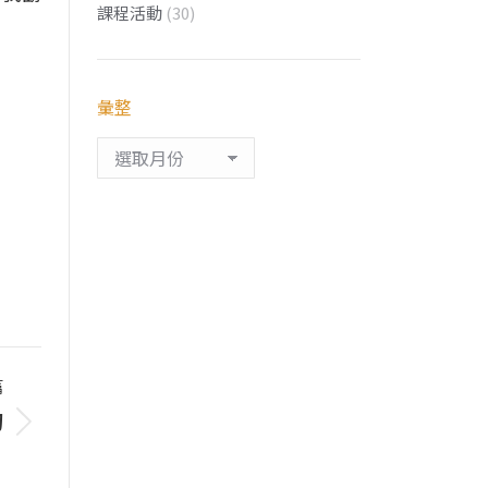
課程活動
(30)
彙整
彙
整
篇
的
！