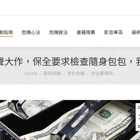
危機做法
書籍推薦
影音專區
最新消息
線上諮詢
動指南
危機心法
危機做法
書籍推薦
影音專區
最
聲大作，保全要求檢查隨身包包，
You are here:
Home
案例拆解
意外危機
步出賣場時...