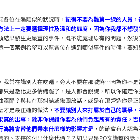
醒各位在遇類似的狀況時，
記得不要為難第一線的人員，
方法上一定要選擇理性及溫和的態度，因為你我都不想發
頭結果發生更嚴重的事件，既不能處理原有的問題，然後
這一個案例希望可以幫各位在遇到類似事件的時候，要知
，我常在講別人在吃麵，旁人不要在那喊燒…因為你不是
都只是激化更多情緒罷了，是人都會說謊，所以你確定你
油添醋？與其在那糾結或揪團放話，或是在那營造你是正
麼才是最正確的做法，
不要讓別人來打屬於自己的戰爭，
果真的出事，除非你保證你要為他們負起所有的責任，否
行為將會替他們帶來什麼樣的影響才是
，的確會有人認為
信的、支持的付出什麼代價？？如果只是PO文讚聲的話