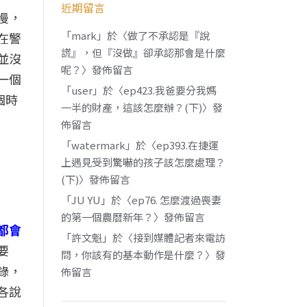
近期留言
慢，
「
mark
」於〈
做了不承認是『說
在警
謊』，但『沒做』卻承認那會是什麼
並沒
呢？
〉發佈留言
一個
「
user
」於〈
ep423.我爸要分我媽
個時
一半的財產，這該怎麼辦？(下)
〉發
佈留言
「
watermark
」於〈
ep393.在捷運
上遇見受到驚嚇的孩子該怎麼處理？
(下)
〉發佈留言
「
JU YU
」於〈
ep76. 怎麼渡過喪妻
的第一個農曆新年？
〉發佈留言
都會
「
許文魁
」於〈
接到媒體記者來電訪
要
問，你該有的基本動作是什麼？
〉發
錄，
佈留言
各說