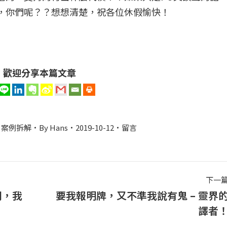
，你們呢？？想想清楚，祝各位休假愉快！
歡迎分享本篇文章
,
案例拆解
By
Hans
2019-10-12
留言
下一
司，我
要我報明牌，又不準我說有鬼 – 靈界
下
譯者
一