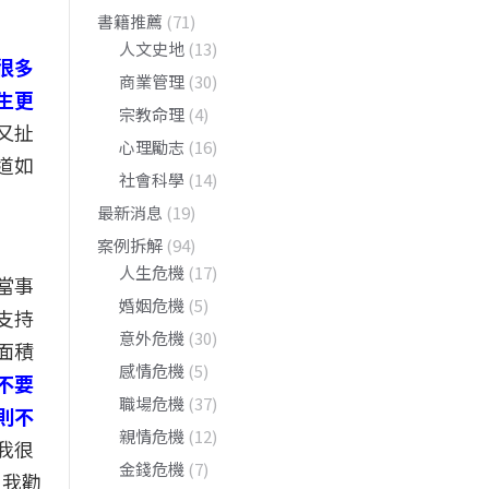
書籍推薦
(71)
人文史地
(13)
很多
商業管理
(30)
生更
宗教命理
(4)
又扯
心理勵志
(16)
道如
社會科學
(14)
最新消息
(19)
案例拆解
(94)
人生危機
(17)
當事
婚姻危機
(5)
支持
意外危機
(30)
面積
感情危機
(5)
不要
職場危機
(37)
則不
親情危機
(12)
我很
金錢危機
(7)
，我勸