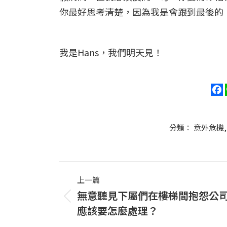
你最好思考清楚，因為我是會跟到最後的
我是Hans，我們明天見！
分類：
意外危機
Post
上一篇
navigation
無意聽見下屬們在樓梯間抱怨公
上
應該要怎麼處理？
一