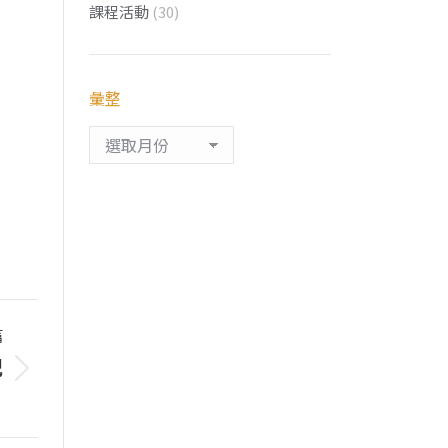
課程活動
(30)
彙整
彙
整
篇
記
！