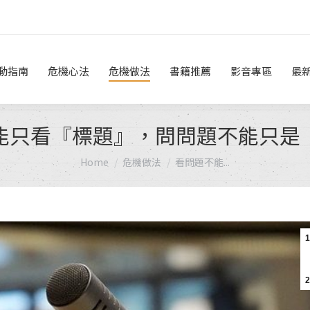
危機做法
書籍推薦
影音專區
最新消息
線上諮詢
動指南
危機心法
危機做法
書籍推薦
影音專區
最
能只看『標題』，問問題不能只是
You are here:
Home
危機做法
看問題不能...