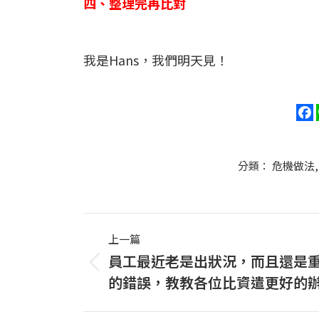
四、整理完再比對
我是Hans，我們明天見！
分類：
危機做法
Post
上一篇
navigation
員工最近老是出狀況，而且還是
上
的錯誤，教教各位比資遣更好的
一
篇