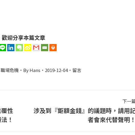
歡迎分享本篇文章
,
職場危機
By
Hans
2019-12-04
留言
下一
重覆性
涉及到『鉅額金錢』的議題時，請用
下
辦法！
者會來代替聲明
一
篇