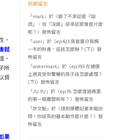
近期留言
「
mark
」於〈
做了不承認是『說
謊』，但『沒做』卻承認那會是什麼
呢？
〉發佈留言
性，
「
user
」於〈
ep423.我爸要分我媽
後就
一半的財產，這該怎麼辦？(下)
〉發
佈留言
錯，
「
watermark
」於〈
ep393.在捷運
子所
上遇見受到驚嚇的孩子該怎麼處理？
以貿
(下)
〉發佈留言
「
JU YU
」於〈
ep76. 怎麼渡過喪妻
的第一個農曆新年？
〉發佈留言
「
許文魁
」於〈
接到媒體記者來電訪
問，你該有的基本動作是什麼？
〉發
佈留言
如果