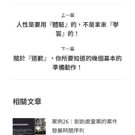
Post
上一篇
navigation
人性是要用『體驗』的，不是拿來『學
上
習』的！
一
篇
下一篇
文
關於『道歉』，你所要知道的幾個基本的
下
章：
準備動作！
一
篇
文
章：
相關文章
案例26：剴剴虐童案的案件
發展時間序列