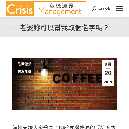
Search
Search:
老婆妳可以幫我取個名字嗎？
You are here:
危機做法
8 月
20
職場危機
2019
前幾天跟大家分享了關於危機邊界的『品牌故