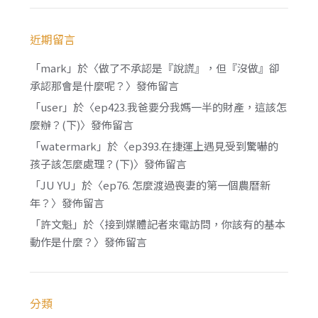
近期留言
「
mark
」於〈
做了不承認是『說謊』，但『沒做』卻
承認那會是什麼呢？
〉發佈留言
「
user
」於〈
ep423.我爸要分我媽一半的財產，這該怎
麼辦？(下)
〉發佈留言
「
watermark
」於〈
ep393.在捷運上遇見受到驚嚇的
孩子該怎麼處理？(下)
〉發佈留言
「
JU YU
」於〈
ep76. 怎麼渡過喪妻的第一個農曆新
年？
〉發佈留言
「
許文魁
」於〈
接到媒體記者來電訪問，你該有的基本
動作是什麼？
〉發佈留言
分類