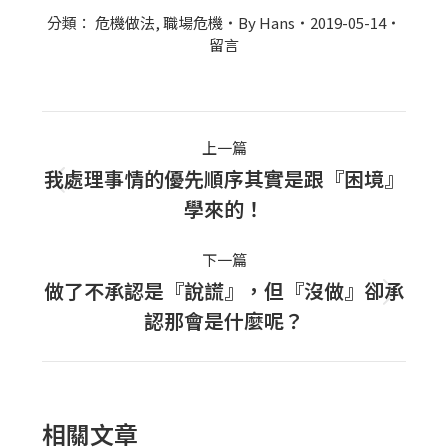
分類：
危機做法
,
職場危機
By
Hans
2019-05-14
留言
Post
上一篇
navigation
我處理事情的優先順序其實是跟『困境』
上
學來的！
一
篇
下一篇
文
做了不承認是『說謊』，但『沒做』卻承
下
章：
認那會是什麼呢？
一
篇
文
章：
相關文章