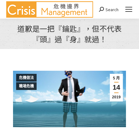
Search
Search:
道歉是一把『鑰匙』，但不代表
『頭』過『身』就過！
You are here:
危機做法
5 月
14
職場危機
2019