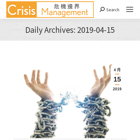
Search
Search:
Daily Archives:
2019-04-15
You are here:
4 月
15
2019