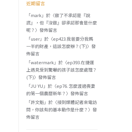
近期留言
「
mark
」於〈
做了不承認是『說
謊』，但『沒做』卻承認那會是什麼
呢？
〉發佈留言
「
user
」於〈
ep423.我爸要分我媽
一半的財產，這該怎麼辦？(下)
〉發
佈留言
「
watermark
」於〈
ep393.在捷運
上遇見受到驚嚇的孩子該怎麼處理？
(下)
〉發佈留言
「
JU YU
」於〈
ep76. 怎麼渡過喪妻
的第一個農曆新年？
〉發佈留言
「
許文魁
」於〈
接到媒體記者來電訪
問，你該有的基本動作是什麼？
〉發
佈留言