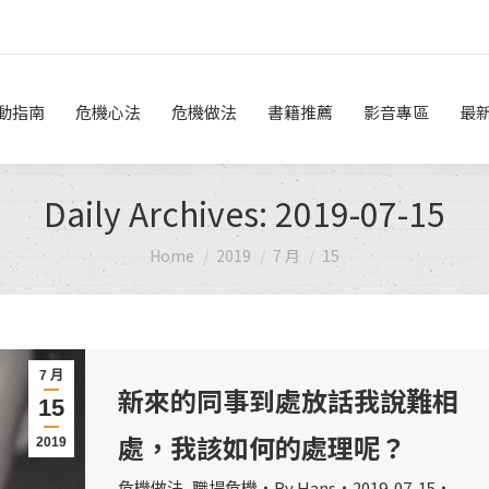
危機做法
書籍推薦
影音專區
最新消息
線上諮詢
動指南
危機心法
危機做法
書籍推薦
影音專區
最
Daily Archives:
2019-07-15
You are here:
Home
2019
7 月
15
7 月
新來的同事到處放話我說難相
15
處，我該如何的處理呢？
2019
危機做法
,
職場危機
By
Hans
2019-07-15