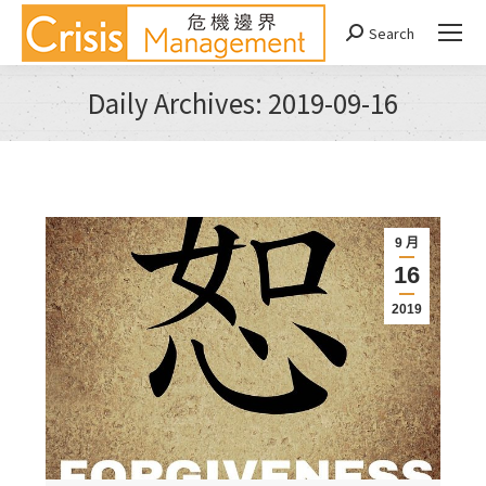
Search
Search:
Daily Archives:
2019-09-16
You are here:
9 月
16
2019