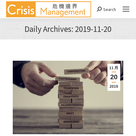
Search
Search:
Daily Archives:
2019-11-20
You are here:
11 月
20
2019