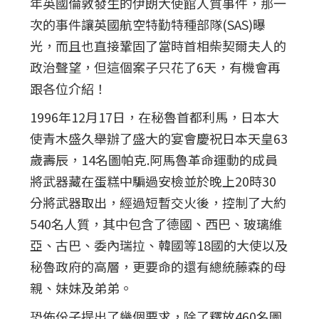
年英國倫敦發生的伊朗大使館人質事件，那一
次的事件讓英國航空特勤特種部隊(SAS)曝
光，而且也直接鞏固了當時首相柴契爾夫人的
政治聲望，但這個案子只花了6天，有機會再
跟各位介紹！
1996年12月17日，在秘魯首都利馬，日本大
使青木盛久舉辦了盛大的宴會慶祝日本天皇63
歲壽辰，14名圖帕克.阿馬魯革命運動的成員
將武器藏在蛋糕中騙過安檢並於晚上20時30
分將武器取出，經過短暫交火後，控制了大約
540名人質，其中包含了德國、西巴、玻璃維
亞、古巴、委內瑞拉、韓國等18國的大使以及
秘魯政府的高層，更要命的還有總統藤森的母
親、妹妹及弟弟。
恐佈份子提出了幾個要求，除了釋放460名圖