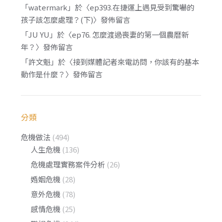
「
watermark
」於〈
ep393.在捷運上遇見受到驚嚇的
孩子該怎麼處理？(下)
〉發佈留言
「
JU YU
」於〈
ep76. 怎麼渡過喪妻的第一個農曆新
年？
〉發佈留言
「
許文魁
」於〈
接到媒體記者來電訪問，你該有的基本
動作是什麼？
〉發佈留言
分類
危機做法
(494)
人生危機
(136)
危機處理實務案件分析
(26)
婚姻危機
(28)
意外危機
(78)
感情危機
(25)