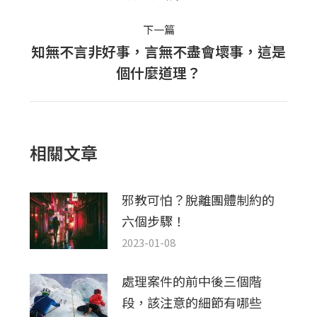
一
篇
下一篇
文
知無不言非好事，言無不盡會壞事，這是
下
章：
個什麼道理？
一
篇
文
章：
相關文章
邪教可怕？脫離團體制約的
六個步驟！
2023-01-08
處理案件的前中後三個階
段，該注意的細節有哪些