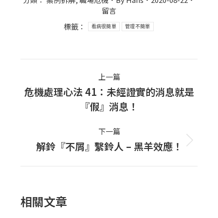
留言
標籤：
看病很簡單
管理不簡單
Post
上一篇
navigation
危機處理心法 41：未經證實的消息就是
上
『假』消息！
一
篇
下一篇
文
解鈴『不屑』繫鈴人 – 黑羊效應！
下
章：
一
篇
文
相關文章
章：