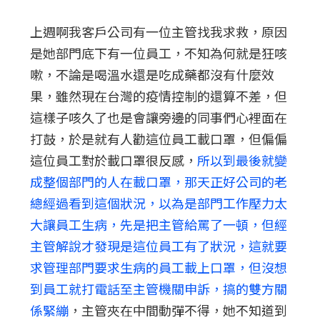
上週啊我客戶公司有一位主管找我求救，原因
是她部門底下有一位員工，不知為何就是狂咳
嗽，不論是喝溫水還是吃成藥都沒有什麼效
果，雖然現在台灣的疫情控制的還算不差，但
這樣子咳久了也是會讓旁邊的同事們心裡面在
打鼓，於是就有人勸這位員工載口罩，但偏偏
這位員工對於載口罩很反感，
所以到最後就變
成整個部門的人在載口罩，那天正好公司的老
總經過看到這個狀況，以為是部門工作壓力太
大讓員工生病，先是把主管給罵了一頓，但經
主管解說才發現是這位員工有了狀況，這就要
求管理部門要求生病的員工載上口罩，但沒想
到員工就打電話至主管機關申訴，搞的雙方關
係緊繃
，主管夾在中間動彈不得，她不知道到