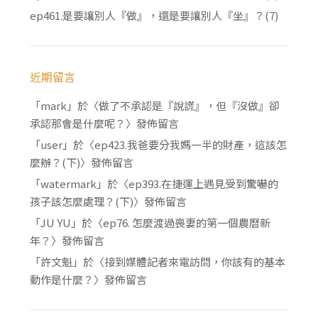
ep461.是要讓別人『做』，還是要讓別人『坐』？(7)
近期留言
「
mark
」於〈
做了不承認是『說謊』，但『沒做』卻
承認那會是什麼呢？
〉發佈留言
「
user
」於〈
ep423.我爸要分我媽一半的財產，這該怎
麼辦？(下)
〉發佈留言
「
watermark
」於〈
ep393.在捷運上遇見受到驚嚇的
孩子該怎麼處理？(下)
〉發佈留言
「
JU YU
」於〈
ep76. 怎麼渡過喪妻的第一個農曆新
年？
〉發佈留言
「
許文魁
」於〈
接到媒體記者來電訪問，你該有的基本
動作是什麼？
〉發佈留言