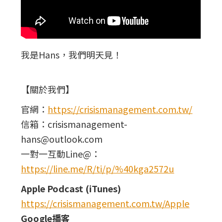
我是Hans，我們明天見！
【關於我們】
官網：
https://crisismanagement.com.tw/
信箱：crisismanagement-
hans@outlook.com
一對一互動Line@：
https://line.me/R/ti/p/%40kga2572u
Apple Podcast (iTunes)
https://crisismanagement.com.tw/Apple
Google播客