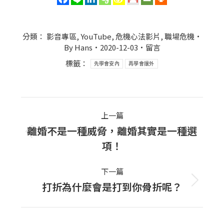
分類：
影音專區
,
YouTube
,
危機心法影片
,
職場危機
By
Hans
2020-12-03
留言
標籤：
先學會安內
再學會攘外
Post
上一篇
navigation
離婚不是一種威脅，離婚其實是一種選
上
項！
一
篇
下一篇
文
打折為什麼會是打到你骨折呢？
下
章：
一
篇