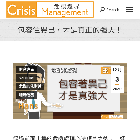
Search
Search:
包容住異己，才是真正的強大！
You are here:
影音專區
12 月
3
YouTube
危機心法影片
2020
職場危機
經過前面十集的危機處理心法短片之後，上週