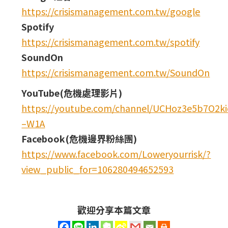
https://crisismanagement.com.tw/google
Spotify
https://crisismanagement.com.tw/spotify
SoundOn
https://crisismanagement.com.tw/SoundOn
YouTube(危機處理影片)
https://youtube.com/channel/UCHoz3e5b7O2
–W1A
Facebook(危機邊界粉絲團)
https://www.facebook.com/Loweryourrisk/?
view_public_for=106280494652593
歡迎分享本篇文章