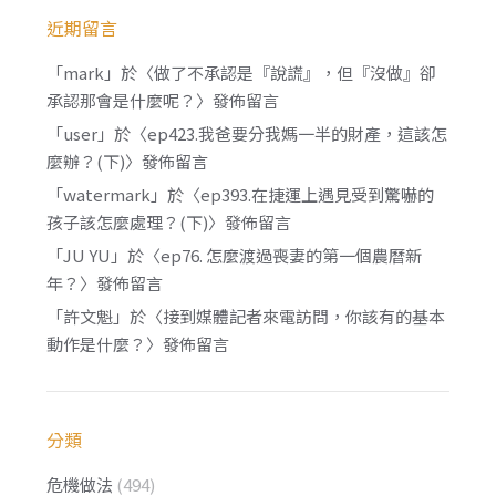
近期留言
「
mark
」於〈
做了不承認是『說謊』，但『沒做』卻
承認那會是什麼呢？
〉發佈留言
「
user
」於〈
ep423.我爸要分我媽一半的財產，這該怎
麼辦？(下)
〉發佈留言
「
watermark
」於〈
ep393.在捷運上遇見受到驚嚇的
孩子該怎麼處理？(下)
〉發佈留言
「
JU YU
」於〈
ep76. 怎麼渡過喪妻的第一個農曆新
年？
〉發佈留言
「
許文魁
」於〈
接到媒體記者來電訪問，你該有的基本
動作是什麼？
〉發佈留言
分類
危機做法
(494)