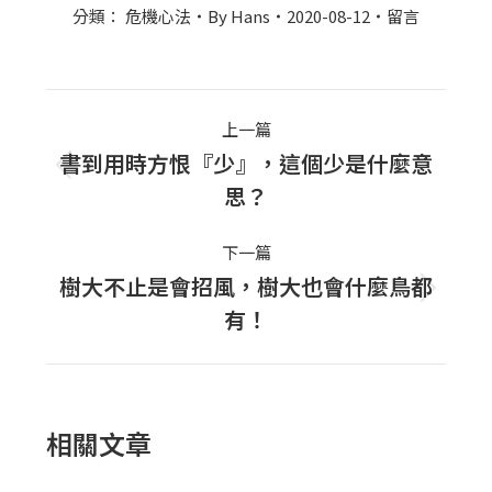
分類：
危機心法
By
Hans
2020-08-12
留言
Post
上一篇
navigation
書到用時方恨『少』，這個少是什麼意
上
思？
一
篇
下一篇
文
樹大不止是會招風，樹大也會什麼鳥都
下
章：
有！
一
篇
文
章：
相關文章