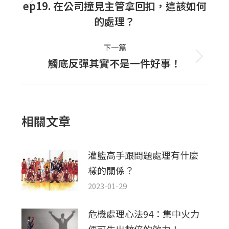
navigation
ep19. 在公司撞見主管拿回扣，這該如何
上
的處理？
一
篇
下一篇
文
觸底反彈其實不是一件好事！
下
章：
一
篇
文
相關文章
章：
灌籃高手跟問題處理有什麼
樣的關係？
2023-01-29
危機處理心法94：集中火力
便可生出數倍的效力！