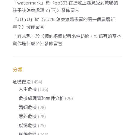
「
watermark
」於〈
ep393.在捷運上遇見受到驚嚇的
孩子該怎麼處理？(下)
〉發佈留言
「
JU YU
」於〈
ep76. 怎麼渡過喪妻的第一個農曆新
年？
〉發佈留言
「
許文魁
」於〈
接到媒體記者來電訪問，你該有的基本
動作是什麼？
〉發佈留言
分類
危機做法
(494)
人生危機
(136)
危機處理實務案件分析
(26)
婚姻危機
(28)
意外危機
(78)
感情危機
(25)
職場危機
(244)