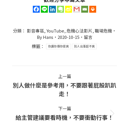
分類：
影音專區
,
YouTube
,
危機心法影片
,
職場危機
By
Hans
2020-10-15
留言
標籤：
你講你傳你很爽
別人出事超不爽
Post
上一篇
navigation
別人做什麼是參考用，不要跟著屁股趴趴
上
走！
一
篇
下一篇
文
給主管建議要看時機，不要衝動行事！
下
章：
一