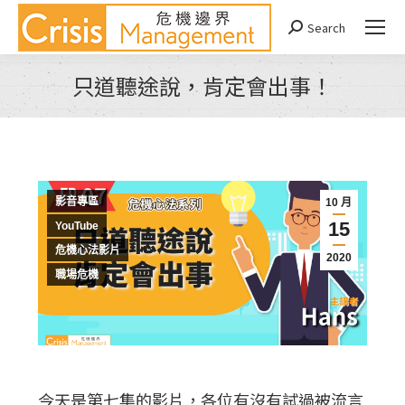
Search
Search:
只道聽途說，肯定會出事！
You are here:
影音專區
10 月
15
YouTube
危機心法影片
2020
職場危機
今天是第七集的影片，各位有沒有試過被流言