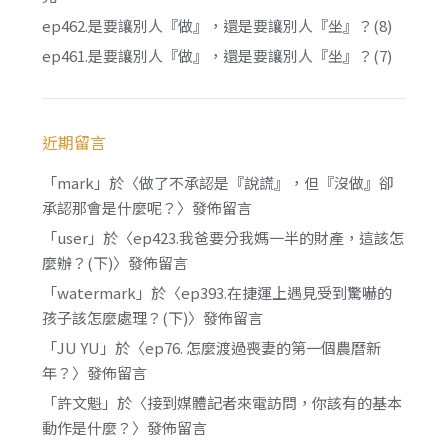
ep462.是要讓別人『做』，還是要讓別人『坐』？(8)
ep461.是要讓別人『做』，還是要讓別人『坐』？(7)
近期留言
「
mark
」於〈
做了不承認是『說謊』，但『沒做』卻
承認那會是什麼呢？
〉發佈留言
「
user
」於〈
ep423.我爸要分我媽一半的財產，這該怎
麼辦？(下)
〉發佈留言
「
watermark
」於〈
ep393.在捷運上遇見受到驚嚇的
孩子該怎麼處理？(下)
〉發佈留言
「
JU YU
」於〈
ep76. 怎麼渡過喪妻的第一個農曆新
年？
〉發佈留言
「
許文魁
」於〈
接到媒體記者來電訪問，你該有的基本
動作是什麼？
〉發佈留言