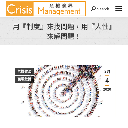
Search
Search:
用『制度』來找問題，用『人性』
來解問題！
You are here:
危機做法
3 月
4
職場危機
2020