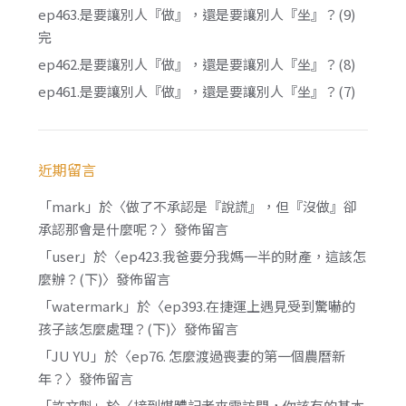
ep463.是要讓別人『做』，還是要讓別人『坐』？(9)
完
ep462.是要讓別人『做』，還是要讓別人『坐』？(8)
ep461.是要讓別人『做』，還是要讓別人『坐』？(7)
近期留言
「
mark
」於〈
做了不承認是『說謊』，但『沒做』卻
承認那會是什麼呢？
〉發佈留言
「
user
」於〈
ep423.我爸要分我媽一半的財產，這該怎
麼辦？(下)
〉發佈留言
「
watermark
」於〈
ep393.在捷運上遇見受到驚嚇的
孩子該怎麼處理？(下)
〉發佈留言
「
JU YU
」於〈
ep76. 怎麼渡過喪妻的第一個農曆新
年？
〉發佈留言
「
許文魁
」於〈
接到媒體記者來電訪問，你該有的基本