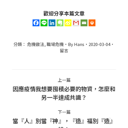
歡迎分享本篇文章
分類：
危機做法
,
職場危機
By
Hans
2020-03-04
留言
Post
上一篇
navigation
因應疫情我想要囤積必要的物資，怎麼和
上
另一半達成共識？
一
篇
下一篇
文
當『人』別當『神』，『造』福別『造』
下
章：