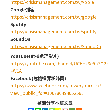
https://crisismanagement.com.tw/Apple
Google播客
https://crisismanagement.com.tw/google
Spotify
https://crisismanagement.com.tw/spotify
SoundOn
https://crisismanagement.com.tw/SoundOn
YouTube(危機處理影片)
https://youtube.com/channel/UCHoz3e5b7O2
–W1A
Facebook(危機邊界粉絲團)
https://www.facebook.com/Loweryourrisk/?
view_public_for=106280494652593
歡迎分享本篇文章