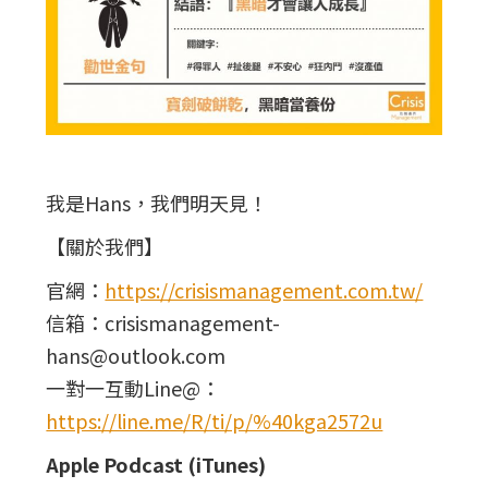
我是Hans，我們明天見！
【關於我們】
官網：
https://crisismanagement.com.tw/
信箱：crisismanagement-
hans@outlook.com
一對一互動Line@：
https://line.me/R/ti/p/%40kga2572u
Apple Podcast (iTunes)