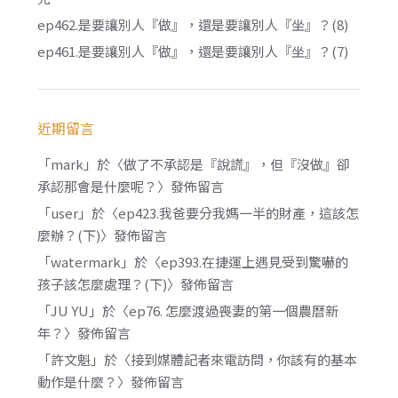
ep462.是要讓別人『做』，還是要讓別人『坐』？(8)
ep461.是要讓別人『做』，還是要讓別人『坐』？(7)
近期留言
「
mark
」於〈
做了不承認是『說謊』，但『沒做』卻
承認那會是什麼呢？
〉發佈留言
「
user
」於〈
ep423.我爸要分我媽一半的財產，這該怎
麼辦？(下)
〉發佈留言
「
watermark
」於〈
ep393.在捷運上遇見受到驚嚇的
孩子該怎麼處理？(下)
〉發佈留言
「
JU YU
」於〈
ep76. 怎麼渡過喪妻的第一個農曆新
年？
〉發佈留言
「
許文魁
」於〈
接到媒體記者來電訪問，你該有的基本
動作是什麼？
〉發佈留言