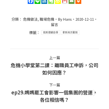
分類：
危機做法
,
職場危機
By
Hans
2020-12-11
留言
標籤：
找到證據自保
拿到尚方寶劍
Post
上一篇
navigation
危機小學堂第二課：離職員工申訴，公司
上
如何因應？
一
篇
下一篇
文
ep29.媽媽罷工會影響一個集團的營運，
下
章：
各位相信嗎？
一