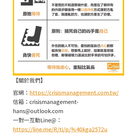
【關於我們】
官網：
https://crisismanagement.com.tw/
信箱：crisismanagement-
hans@outlook.com
一對一互動Line@：
https://line.me/R/ti/p/%40kga2572u