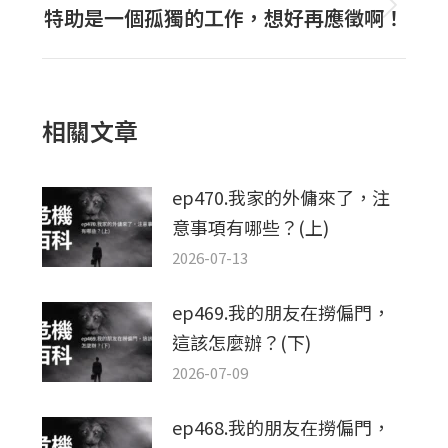
特助是一個孤獨的工作，想好再應徵啊！
下
文
一
章：
篇
文
相關文章
章：
ep470.我家的外傭來了，注
意事項有哪些？(上)
2026-07-13
ep469.我的朋友在撈偏門，
這該怎麼辦？(下)
2026-07-09
ep468.我的朋友在撈偏門，