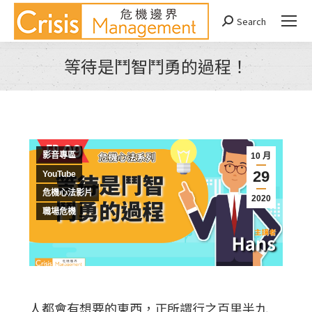
Search
Search:
等待是鬥智鬥勇的過程！
You are here:
影音專區
10 月
29
YouTube
危機心法影片
2020
職場危機
人都會有想要的東西，正所謂行之百里半九