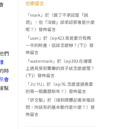
近期留言
會
「
mark
」於〈
做了不承認是『說
謊』，但『沒做』卻承認那會是什麼
呢？
〉發佈留言
「
user
」於〈
ep423.我爸要分我媽
一半的財產，這該怎麼辦？(下)
〉發
佈留言
他們
「
watermark
」於〈
ep393.在捷運
樣
上遇見受到驚嚇的孩子該怎麼處理？
的時
(下)
〉發佈留言
示會
「
JU YU
」於〈
ep76. 怎麼渡過喪妻
接幫
的第一個農曆新年？
〉發佈留言
「
許文魁
」於〈
接到媒體記者來電訪
問，你該有的基本動作是什麼？
〉發
佈留言