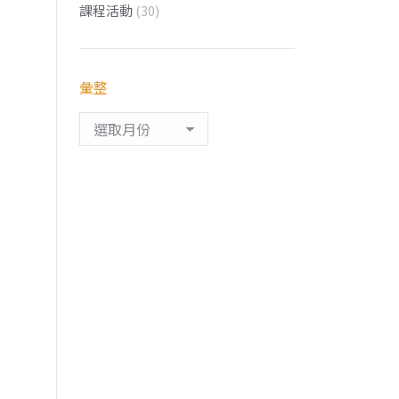
課程活動
(30)
彙整
彙
整