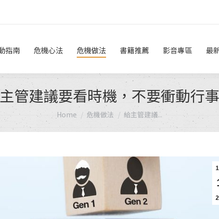
危機做法
書籍推薦
影音專區
最新消息
線上諮詢
動指南
危機心法
危機做法
書籍推薦
影音專區
最
主管建議要看時機，不要衝動行
You are here:
Home
危機做法
給主管建議...