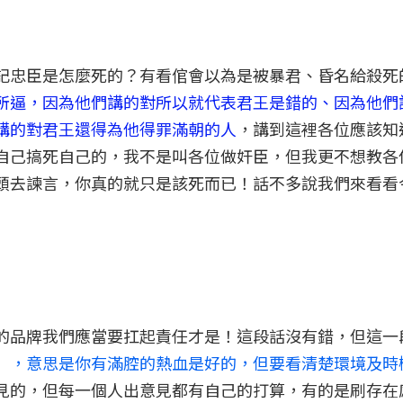
記忠臣是怎麼死的？有看倌會以為是被暴君、昏名給殺死
所逼，因為他們講的對所以就代表君王是錯的、因為他們
講的對君王還得為他得罪滿朝的人
，講到這裡各位應該知
自己搞死自己的，我不是叫各位做奸臣，但我更不想教各
頭去諫言，你真的就只是該死而已！話不多說我們來看看
的品牌我們應當要扛起責任才是！這段話沒有錯，但這一
』，意思是你有滿腔的熱血是好的，但要看清楚環境及時
見的，但每一個人出意見都有自己的打算，有的是刷存在