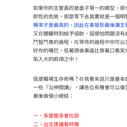
如果你的主管真的是面子第一的類型，那
即性的危險，那麼等下去其實就是一個明
機率才是最高的，因此在事發到最後讓主
又在關鍵時刻給予協助，這哪怕問題沒有
鬥智鬥勇的過程，在等待的過程中你可以
好你的嘴巴，低著頭做事遠比張著口看笑
陷入大的麻煩之中！
這是職場生存術嗎？在我看來這只是基本
一些『沿伸閱讀』，讓各位有機會可以復
最後做個小總結：
一、多管閒多會吃屎
二、出言建議看時機