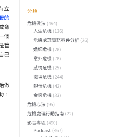
有立
分類
服的
危機做法
(494)
威脅
人生危機
(136)
一個
危機處理實務案件分析
(26)
是管
婚姻危機
(28)
自己
意外危機
(78)
感情危機
(25)
職場危機
(244)
始做
親情危機
(42)
助，
金錢危機
(33)
危機心法
(95)
危機處理行動指南
(22)
影音專區
(490)
Podcast
(467)