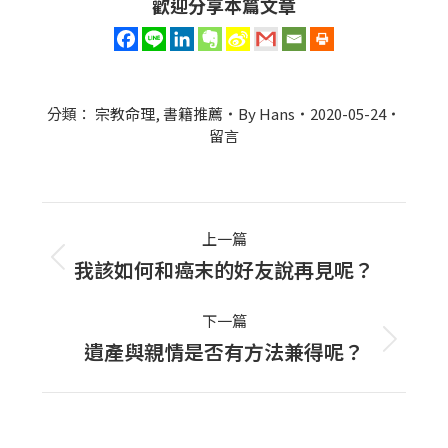
歡迎分享本篇文章
分類：
宗教命理
,
書籍推薦
By
Hans
2020-05-24
留言
Post
上一篇
navigation
我該如何和癌末的好友說再見呢？
上
一
下一篇
篇
遺產與親情是否有方法兼得呢？
下
文
一
章：
篇
文