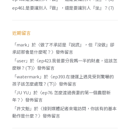
ep461.是要讓別人『做』，還是要讓別人『坐』？(7)
近期留言
「
mark
」於〈
做了不承認是『說謊』，但『沒做』卻
承認那會是什麼呢？
〉發佈留言
「
user
」於〈
ep423.我爸要分我媽一半的財產，這該怎
麼辦？(下)
〉發佈留言
「
watermark
」於〈
ep393.在捷運上遇見受到驚嚇的
孩子該怎麼處理？(下)
〉發佈留言
「
JU YU
」於〈
ep76. 怎麼渡過喪妻的第一個農曆新
年？
〉發佈留言
「
許文魁
」於〈
接到媒體記者來電訪問，你該有的基本
動作是什麼？
〉發佈留言