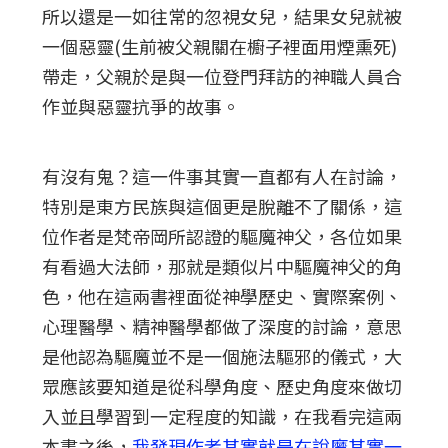
所以還是一如往常的忽視女兒，結果女兒就被
一個惡靈(生前被父親關在櫥子裡面用煙熏死)
帶走，父親於是與一位登門拜訪的神職人員合
作並與惡靈抗爭的故事。
有沒有鬼？這一件事其實一直都有人在討論，
特別是東方民族與這個更是脫離不了關係，這
位作者是梵帝岡所認證的驅魔神父，各位如果
有看過大法師，那就是類似片中驅魔神父的角
色，他在這兩書裡面從神學歷史、實際案例、
心理醫學、精神醫學都做了深度的討論，意思
是他認為驅魔並不是一個施法驅邪的儀式，大
眾應該要知道是從科學角度、歷史角度來做切
入並且學習到一定程度的知識，在我看完這兩
本書之後，
我發現作者其實就是在說魔其實一