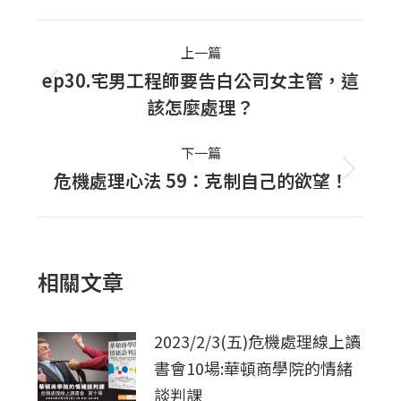
Post
上一篇
navigation
ep30.宅男工程師要告白公司女主管，這
上
該怎麼處理？
一
篇
下一篇
文
危機處理心法 59：克制自己的欲望！
下
章：
一
篇
文
相關文章
章：
2023/2/3(五)危機處理線上讀
書會10場:華頓商學院的情緒
談判課