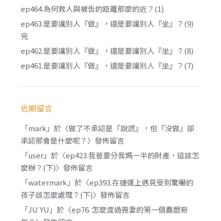
ep464.為何救人與被告的距離那麼的近？(1)
ep463.是要讓別人『做』，還是要讓別人『坐』？(9)
完
ep462.是要讓別人『做』，還是要讓別人『坐』？(8)
ep461.是要讓別人『做』，還是要讓別人『坐』？(7)
近期留言
「
mark
」於〈
做了不承認是『說謊』，但『沒做』卻
承認那會是什麼呢？
〉發佈留言
「
user
」於〈
ep423.我爸要分我媽一半的財產，這該怎
麼辦？(下)
〉發佈留言
「
watermark
」於〈
ep393.在捷運上遇見受到驚嚇的
孩子該怎麼處理？(下)
〉發佈留言
「
JU YU
」於〈
ep76. 怎麼渡過喪妻的第一個農曆新