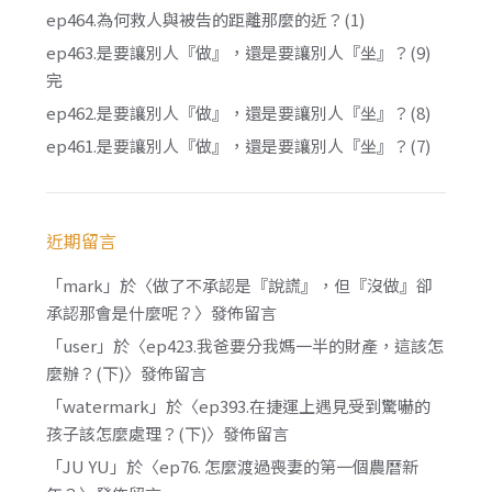
ep464.為何救人與被告的距離那麼的近？(1)
ep463.是要讓別人『做』，還是要讓別人『坐』？(9)
完
ep462.是要讓別人『做』，還是要讓別人『坐』？(8)
ep461.是要讓別人『做』，還是要讓別人『坐』？(7)
近期留言
「
mark
」於〈
做了不承認是『說謊』，但『沒做』卻
承認那會是什麼呢？
〉發佈留言
「
user
」於〈
ep423.我爸要分我媽一半的財產，這該怎
麼辦？(下)
〉發佈留言
「
watermark
」於〈
ep393.在捷運上遇見受到驚嚇的
孩子該怎麼處理？(下)
〉發佈留言
「
JU YU
」於〈
ep76. 怎麼渡過喪妻的第一個農曆新