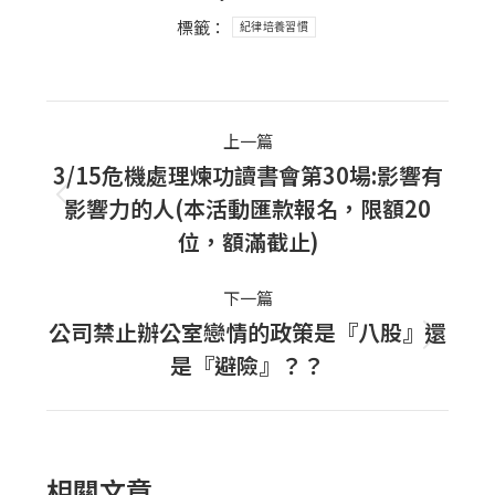
標籤：
紀律培養習慣
Post
上一篇
navigation
3/15危機處理煉功讀書會第30場:影響有
影響力的人(本活動匯款報名，限額20
上
位，額滿截止)
一
篇
下一篇
文
公司禁止辦公室戀情的政策是『八股』還
章：
下
是『避險』？？
一
篇
文
章：
相關文章