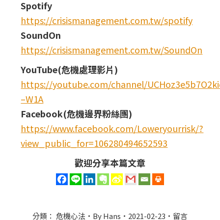
Spotify
https://crisismanagement.com.tw/spotify
SoundOn
https://crisismanagement.com.tw/SoundOn
YouTube(危機處理影片)
https://youtube.com/channel/UCHoz3e5b7O2
–W1A
Facebook(危機邊界粉絲團)
https://www.facebook.com/Loweryourrisk/?
view_public_for=106280494652593
歡迎分享本篇文章
分類：
危機心法
By
Hans
2021-02-23
留言