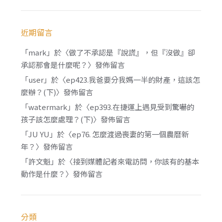
近期留言
「
mark
」於〈
做了不承認是『說謊』，但『沒做』卻
承認那會是什麼呢？
〉發佈留言
「
user
」於〈
ep423.我爸要分我媽一半的財產，這該怎
麼辦？(下)
〉發佈留言
「
watermark
」於〈
ep393.在捷運上遇見受到驚嚇的
孩子該怎麼處理？(下)
〉發佈留言
「
JU YU
」於〈
ep76. 怎麼渡過喪妻的第一個農曆新
年？
〉發佈留言
「
許文魁
」於〈
接到媒體記者來電訪問，你該有的基本
動作是什麼？
〉發佈留言
分類