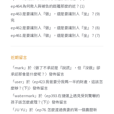
ep464.為何救人與被告的距離那麼的近？(1)
ep463.是要讓別人『做』，還是要讓別人『坐』？(9)
完
ep462.是要讓別人『做』，還是要讓別人『坐』？(8)
ep461.是要讓別人『做』，還是要讓別人『坐』？(7)
近期留言
「
mark
」於〈
做了不承認是『說謊』，但『沒做』卻
承認那會是什麼呢？
〉發佈留言
「
user
」於〈
ep423.我爸要分我媽一半的財產，這該怎
麼辦？(下)
〉發佈留言
「
watermark
」於〈
ep393.在捷運上遇見受到驚嚇的
孩子該怎麼處理？(下)
〉發佈留言
「
JU YU
」於〈
ep76. 怎麼渡過喪妻的第一個農曆新