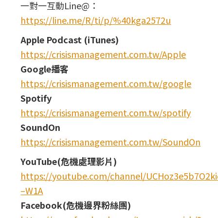
一對一互動Line@：
https://line.me/R/ti/p/%40kga2572u
Apple Podcast (iTunes)
https://crisismanagement.com.tw/Apple
Google播客
https://crisismanagement.com.tw/google
Spotify
https://crisismanagement.com.tw/spotify
SoundOn
https://crisismanagement.com.tw/SoundOn
YouTube(危機處理影片)
https://youtube.com/channel/UCHoz3e5b7O2
–W1A
Facebook(危機邊界粉絲團)