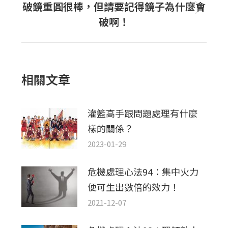
文
破鏡重圓很棒，但請要記得鏡子為什麼會
下
章：
破啊！
一
篇
文
章：
相關文章
灌籃高手跟問題處理有什麼
樣的關係？
2023-01-29
危機處理心法94：集中火力
便可生出數倍的效力！
2021-12-07