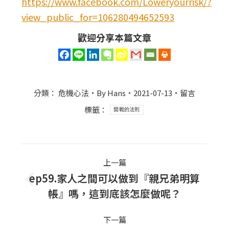
https://www.facebook.com/Loweryourrisk/?
view_public_for=106280494652593
歡迎分享本篇文章
分類：
危機心法
By
Hans
2021-07-13
留言
標籤：
開戰的法則
Post
上一篇
navigation
ep59.家人之間可以做到『親兄弟明算
上
帳』嗎，這到底該怎麼做呢？
一
篇
下一篇