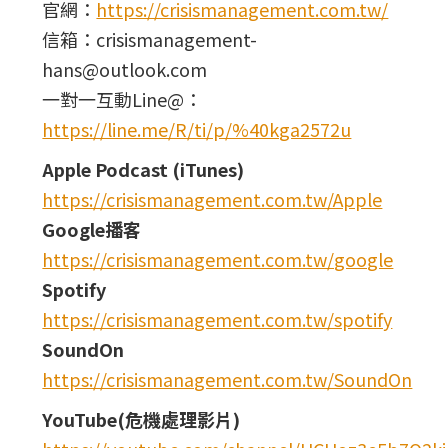
官網：
https://crisismanagement.com.tw/
信箱：crisismanagement-
hans@outlook.com
一對一互動Line@：
https://line.me/R/ti/p/%40kga2572u
Apple Podcast (iTunes)
https://crisismanagement.com.tw/Apple
Google播客
https://crisismanagement.com.tw/google
Spotify
https://crisismanagement.com.tw/spotify
SoundOn
https://crisismanagement.com.tw/SoundOn
YouTube(危機處理影片)