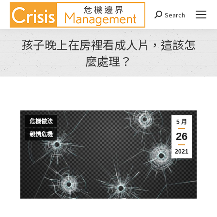
Search
Search:
孩子晚上在房裡看成人片，這該怎
麼處理？
You are here:
危機做法
5 月
26
親情危機
2021