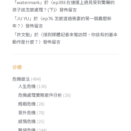
「
watermark
」於〈
ep393.在捷運上遇見受到驚嚇的
孩子該怎麼處理？(下)
〉發佈留言
「
JU YU
」於〈
ep76. 怎麼渡過喪妻的第一個農曆新
年？
〉發佈留言
「
許文魁
」於〈
接到媒體記者來電訪問，你該有的基本
動作是什麼？
〉發佈留言
分類
危機做法
(494)
人生危機
(136)
危機處理實務案件分析
(26)
婚姻危機
(28)
意外危機
(78)
感情危機
(25)
職場危機
(244)