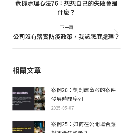
navigation
危機處理心法76：想想自己的失敗會是
上
什麼？
一
篇
下一篇
文
公司沒有落實防疫政策，我該怎麼處理？
下
章：
一
篇
文
相關文章
章：
案例26：剴剴虐童案的案件
發展時間序列
2025-05-07
案例25：如何在公開場合應
對政治狂熱者？