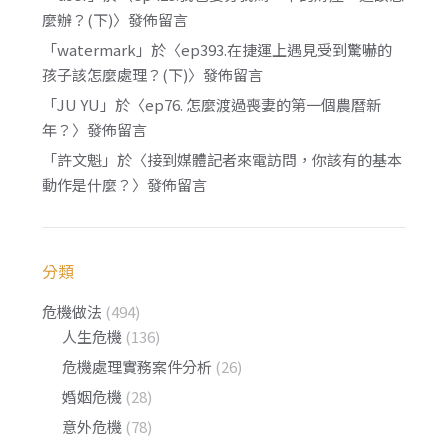
麼辦？(下)
〉發佈留言
「
watermark
」於〈
ep393.在捷運上遇見受到驚嚇的
孩子該怎麼處理？(下)
〉發佈留言
「
JU YU
」於〈
ep76. 怎麼渡過喪妻的第一個農曆新
年？
〉發佈留言
「
許文魁
」於〈
接到媒體記者來電訪問，你該有的基本
動作是什麼？
〉發佈留言
分類
危機做法
(494)
人生危機
(136)
危機處理實務案件分析
(26)
婚姻危機
(28)
意外危機
(78)