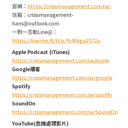
官網：
https://crisismanagement.com.tw/
信箱：crisismanagement-
hans@outlook.com
一對一互動Line@：
https://line.me/R/ti/p/%40kga2572u
Apple Podcast (iTunes)
https://crisismanagement.com.tw/Apple
Google播客
https://crisismanagement.com.tw/google
Spotify
https://crisismanagement.com.tw/spotify
SoundOn
https://crisismanagement.com.tw/SoundOn
YouTube(危機處理影片)