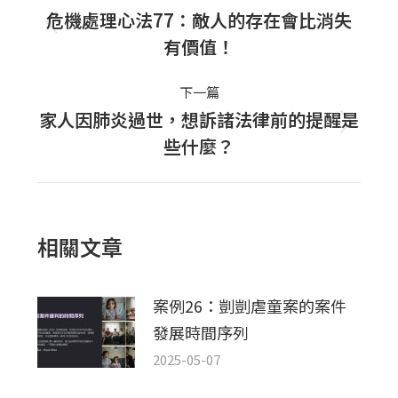
navigation
危機處理心法77：敵人的存在會比消失
上
有價值！
一
篇
下一篇
文
家人因肺炎過世，想訴諸法律前的提醒是
下
章：
些什麼？
一
篇
文
章：
相關文章
案例26：剴剴虐童案的案件
發展時間序列
2025-05-07