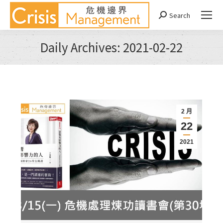
Search
Search:
Daily Archives:
2021-02-22
You are here:
2 月
22
2021