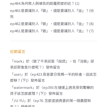
ep464.為何救人與被告的距離那麼的近？(1)
ep463.是要讓別人『做』，還是要讓別人『坐』？(9)
完
ep462.是要讓別人『做』，還是要讓別人『坐』？(8)
ep461.是要讓別人『做』，還是要讓別人『坐』？(7)
近期留言
「
mark
」於〈
做了不承認是『說謊』，但『沒做』卻
承認那會是什麼呢？
〉發佈留言
「
user
」於〈
ep423.我爸要分我媽一半的財產，這該怎
麼辦？(下)
〉發佈留言
「
watermark
」於〈
ep393.在捷運上遇見受到驚嚇的
孩子該怎麼處理？(下)
〉發佈留言
「
JU YU
」於〈
ep76. 怎麼渡過喪妻的第一個農曆新
年？
〉發佈留言