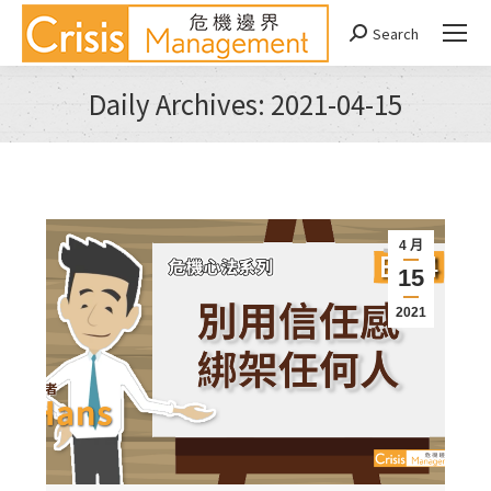
Search
Search:
Daily Archives:
2021-04-15
You are here:
4 月
15
2021