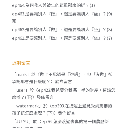
ep464.為何救人與被告的距離那麼的近？(1)
ep463.是要讓別人『做』，還是要讓別人『坐』？(9)
完
ep462.是要讓別人『做』，還是要讓別人『坐』？(8)
ep461.是要讓別人『做』，還是要讓別人『坐』？(7)
近期留言
「
mark
」於〈
做了不承認是『說謊』，但『沒做』卻
承認那會是什麼呢？
〉發佈留言
「
user
」於〈
ep423.我爸要分我媽一半的財產，這該怎
麼辦？(下)
〉發佈留言
「
watermark
」於〈
ep393.在捷運上遇見受到驚嚇的
孩子該怎麼處理？(下)
〉發佈留言
「
JU YU
」於〈
ep76. 怎麼渡過喪妻的第一個農曆新