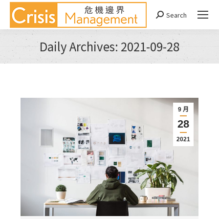
Search
Search:
Daily Archives:
2021-09-28
You are here:
9 月
28
2021