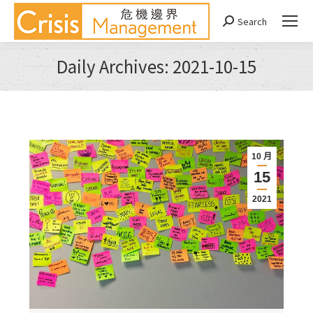
Search
Search:
Daily Archives:
2021-10-15
You are here:
10 月
15
2021